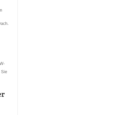
em
Dach.
fW-
 Sie
er