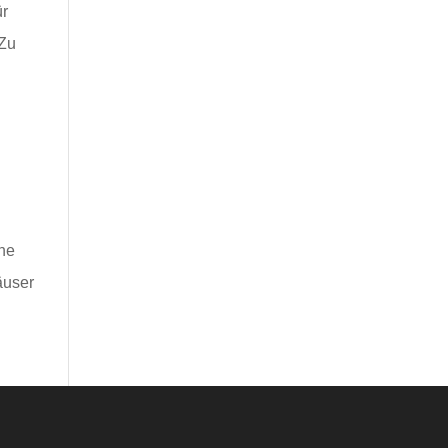
ür
 Zu
rne
äuser