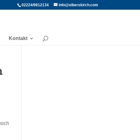
02224/9812134
info@elberskirch.com
Kontakt
n
 sich