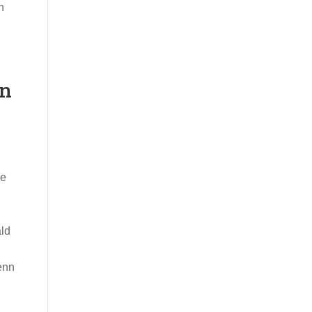
n
nn
ie
ald
enn